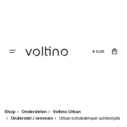
Skip
to
content
0
€
0,00
Shop
Onderdelen
Voltino Urban
Onderstel / remmen
Urban schokdemper achterzijde