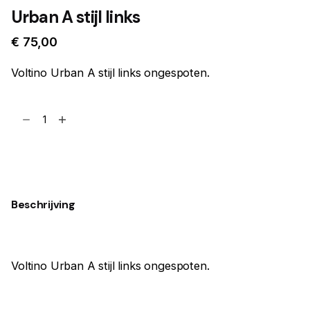
Urban A stijl links
€
75,00
Voltino Urban A stijl links ongespoten.
Urban
A
stijl
Toevoegen aan winkelwagen
links
aantal
Beschrijving
Voltino Urban A stijl links ongespoten.