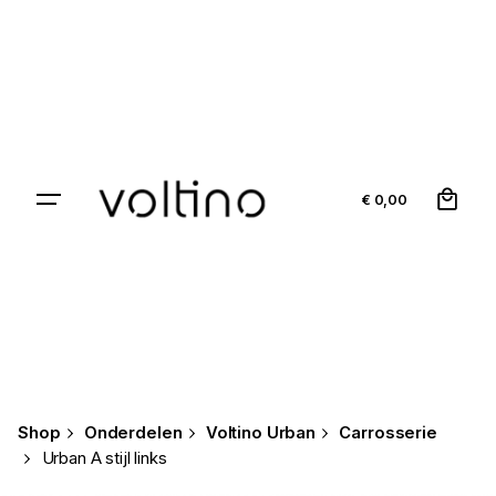
Skip
to
content
0
€
0,00
Shop
Onderdelen
Voltino Urban
Carrosserie
Urban A stijl links