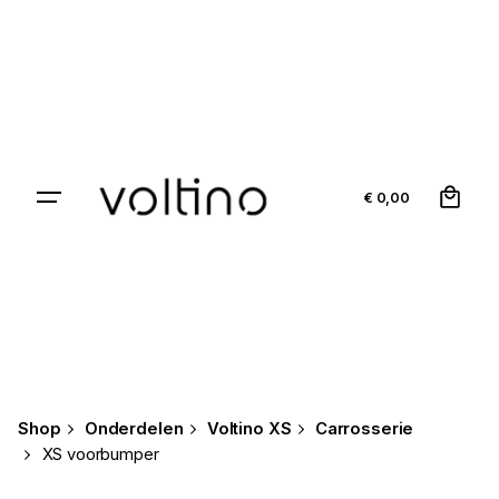
Skip
to
content
0
€
0,00
Shop
Onderdelen
Voltino XS
Carrosserie
XS voorbumper