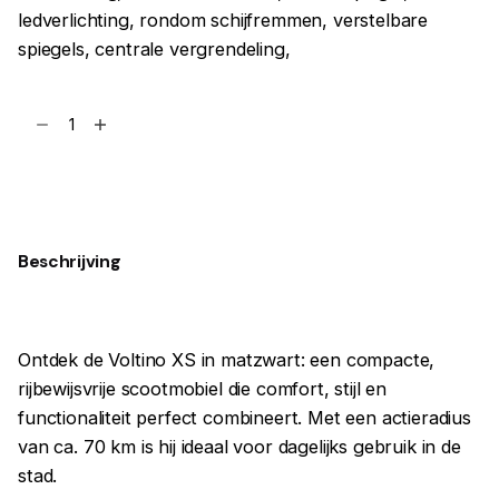
ledverlichting, rondom schijfremmen, verstelbare
spiegels, centrale vergrendeling,
Voltino
XS
matzwart
Toevoegen aan winkelwagen
rijbewijsvrije
scootmobiel
aantal
Beschrijving
Ontdek de Voltino XS in matzwart: een compacte,
rijbewijsvrije scootmobiel die comfort, stijl en
functionaliteit perfect combineert. Met een actieradius
van ca. 70 km is hij ideaal voor dagelijks gebruik in de
stad.