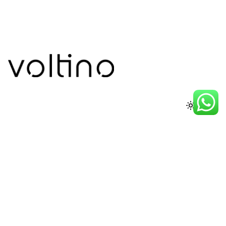
Nederland
Voltino BV.
Rigaweg 35
3825ZE Amersfoort
Nederland