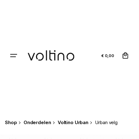
Skip
to
content
0
€
0,00
Shop
Onderdelen
Voltino Urban
Urban velg