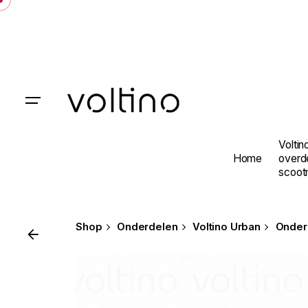
Skip
to
content
Voltin
Home
overd
scoot
Shop
Onderdelen
Voltino Urban
Onder