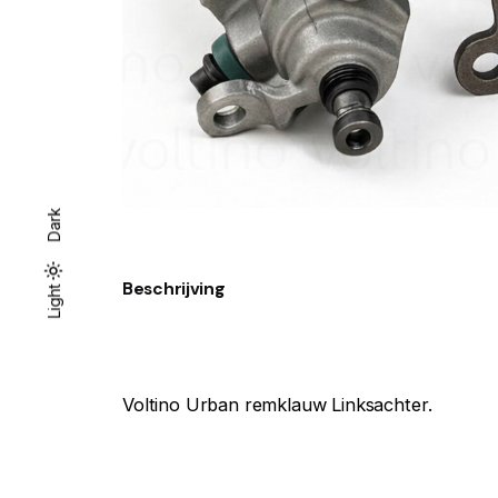
Dark
Beschrijving
Dark
Light
Light
Voltino Urban remklauw Linksachter.