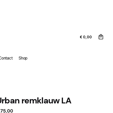
0
€
0,00
Contact
Shop
Urban remklauw LA
75,00