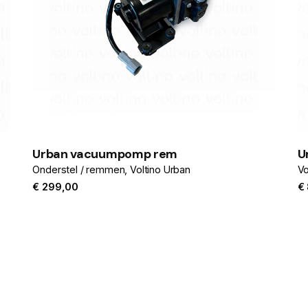
Urban vacuumpomp rem
U
Onderstel / remmen
Voltino Urban
Vo
€
299,00
€