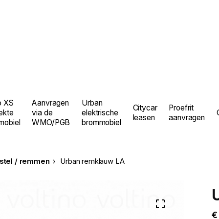
o XS
Aanvragen
Urban
Citycar
Proefrit
ekte
via de
elektrische
leasen
aanvragen
mobiel
WMO/PGB
brommobiel
stel / remmen
Urban remklauw LA
€