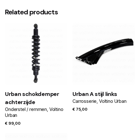
Related products
Urban schokdemper
Urban A stijl links
achterzijde
Carrosserie
Voltino Urban
Onderstel / remmen
Voltino
€
75,00
Urban
€
99,00