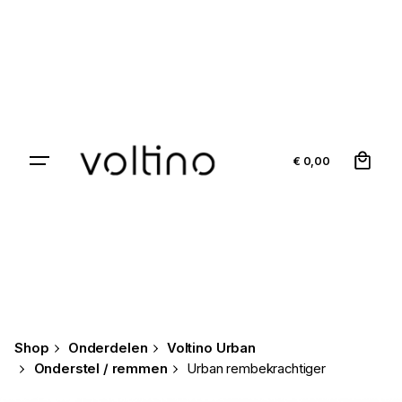
Skip
to
content
0
€
0,00
Shop
Onderdelen
Voltino Urban
Onderstel / remmen
Urban rembekrachtiger