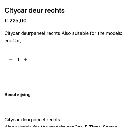
Citycar deur rechts
€
225,00
Citycar deurpaneel rechts Also suitable for the models:
ecoCar,…
Citycar
deur
rechts
Toevoegen aan winkelwagen
aantal
Beschrijving
Citycar deurpaneel rechts
Also suitable for the models: ecoCar, E-Tiger, Samsa,