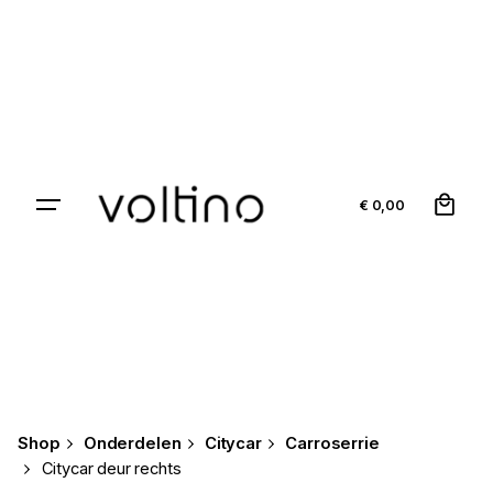
Skip
to
content
0
€
0,00
Shop
Onderdelen
Citycar
Carroserrie
Citycar deur rechts